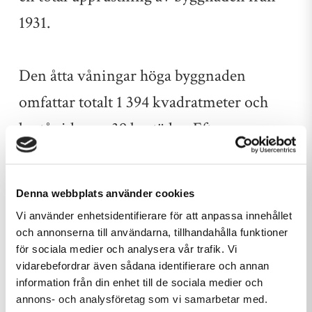
1931.
Den åtta våningar höga byggnaden
omfattar totalt 1 394 kvadratmeter och
består idag av 39 bostäder. Efter
ombyggnationen kommer fastigheten
istället bestå av 32 lägenheter med
Denna webbplats använder cookies
tillhörande utrymmen.
Vi använder enhetsidentifierare för att anpassa innehållet
och annonserna till användarna, tillhandahålla funktioner
för sociala medier och analysera vår trafik. Vi
Fastigheten kommer att evakueras och
vidarebefordrar även sådana identifierare och annan
information från din enhet till de sociala medier och
entreprenaden utförs i en etapp. Arbetet
annons- och analysföretag som vi samarbetar med.