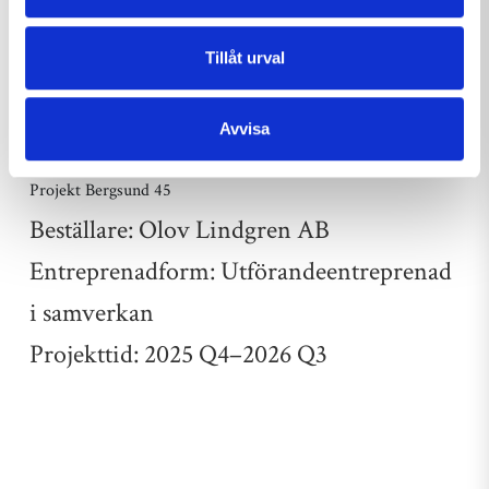
Omfattande fasad- och takarbeten
Tillåt urval
Vissa utvändiga åtgärder för att förbättra
byggnadens skick och funktion
Avvisa
Projekt Bergsund 45
Beställare: Olov Lindgren AB
Entreprenadform: Utförandeentreprenad
i samverkan
Projekttid: 2025 Q4–2026 Q3