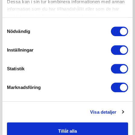
inleds under fjärde kvartalet 2025 och
Dessa kan i sin tur kombinera informationen med annan
information som du har tillhandahållit eller som de har
förväntas vara slutfört under tredje
samlat in när du har använt deras tjänster.
kvartalet 2026.
Samtyckesval
Nödvändig
Renoveringen omfattar:
Inställningar
Byte av värme-, tappvatten- och
Statistik
avloppssystem
Marknadsföring
Installation av ny ventilation, el och fiber
Invändiga arbeten inklusive
Visa detaljer
ytskiktsrenovering
Tillåt alla