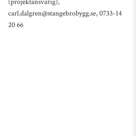
(projektansvarig),
carl.dalgren@stangebrobygg.se, 0733-14
20 66