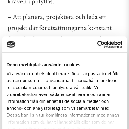
kraven uppfyllas.
– Att planera, projektera och leda ett
projekt där förutsättningarna konstant
förändrades var oerhört utmanande, säger
Carl Dalgren, projekteringsledare på
Stångebro Bygg. Men jag vill lyfta
Denna webbplats använder cookies
engagemanget och yrkesstoltheten hos
Vi använder enhetsidentifierare för att anpassa innehållet
underentreprenörer, yrkesarbetare och
och annonserna till användarna, tillhandahålla funktioner
för sociala medier och analysera vår trafik. Vi
konsulter i projektet. Deras vilja att skapa
vidarebefordrar även sådana identifierare och annan
information från din enhet till de sociala medier och
något bra ur dessa utmaningar har
annons- och analysföretag som vi samarbetar med.
verkligen gjort skillnad för vår kund.
Dessa kan i sin tur kombinera informationen med annan
information som du har tillhandahållit eller som de har
samlat in när du har använt deras tjänster.