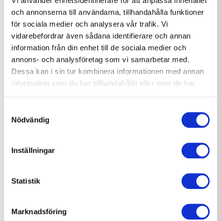
Vi använder enhetsidentifierare för att anpassa innehållet
och annonserna till användarna, tillhandahålla funktioner
ikoniska byggnader in i framtiden.
för sociala medier och analysera vår trafik. Vi
vidarebefordrar även sådana identifierare och annan
Målsättning är att bevara och förstärka
information från din enhet till de sociala medier och
deras klassiska charm. Projektet omfattar
annons- och analysföretag som vi samarbetar med.
Dessa kan i sin tur kombinera informationen med annan
en rad åtgärder – utbyte av installationer,
information som du har tillhandahållit eller som de har
samlat in när du har använt deras tjänster.
installation av hiss, fasadarbeten,
Samtyckesval
takrenovering samt ytskiktsrenovering.
Nödvändig
För att säkerställa att arbetet håller hög
Inställningar
kvalitet arbetar M3 Bygg sida vid sida
med ett dedikerat team av specialister.
Statistik
Projekt Östra och Västra Gymnasiehusen
Marknadsföring