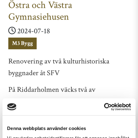
Östra och Västra
Gymnasiehusen
2024-07-18
M3 Bygg
Renovering av två kulturhistoriska
byggnader åt SFV
På Riddarholmen väcks två av
Stockholms historiska pärlor till liv igen -
Östra och Västra gymnasiehusen. På
uppdrag av Statens fastighetsverk har M3
Denna webbplats använder cookies
Bygg fått förtroendet att föra dessa