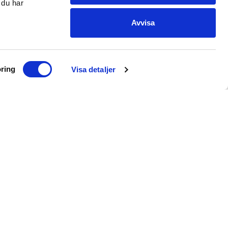
 du har
Avvisa
nkga Centres fastigheter – Birsta
ring
Visa detaljer
427