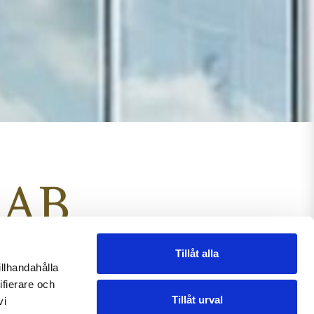
 AB
Tillåt alla
illhandahålla
ifierare och
Tillåt urval
vi