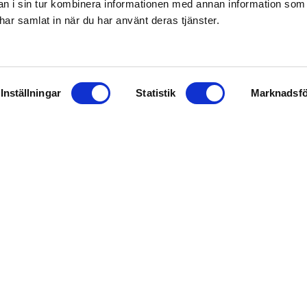
 i sin tur kombinera informationen med annan information som
e har samlat in när du har använt deras tjänster.
ör planerade och oplanerade servicearbeten på I
tt år med möjlighet till förlängning ett år.
Inställningar
Statistik
Marknadsfö
(VD), marcus@sundsvallsbyggarna.se, 070-2363