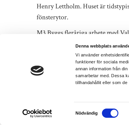
Henry Lettholm. Huset är tidstypis
fönsterytor.
M3 Byggs fleråriga arbete med Vals
uppdrag av Olov Lindgren AB har p
Denna webbplats använde
uppgraderingar och långsiktigt hål
Vi använder enhetsidentifie
funktioner för sociala medi
Projektet omfattar totalt 11 644 k
annan information från din
samarbetar med. Dessa kan
bastur, förrådsutrymmen, två skyd
tillhandahållit eller som d
Tekniska uppgraderingar höje
Samtyckesval
Samtliga installationer inom el, 
Nödvändig
är projekterade för att möta dagens