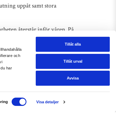
lutning uppåt samt stora
rbeten återstår inför våren. På
ighet, med fokus på tekniska
Tillåt alla
illhandahålla
ifierare och
Tillåt urval
tuppgångar, fem tvättstugor, två
vi
 du har
amt nyproduktion av miljöhus.
Avvisa
r upprustningen. De nya systemen
ring
Visa detaljer
tivitet. Åtgärderna bidrar till