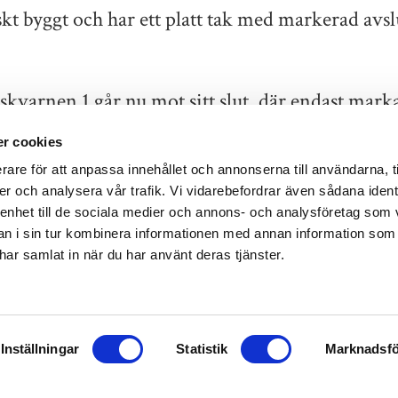
kt byggt och har ett platt tak med markerad avs
kvarnen 1 går nu mot sitt slut, där endast marka
rojektet genomförts etappvis i en befintlig fast
r cookies
lbara lösningar.
rare för att anpassa innehållet och annonserna till användarna, t
er och analysera vår trafik. Vi vidarebefordrar även sådana ident
vadratmeter och innefattar 152 lägenheter, 11 por
 enhet till de sociala medier och annons- och analysföretag som 
 i sin tur kombinera informationen med annan information som
dsrum, 51 parkeringsplatser, 81 garageplatser s
e har samlat in när du har använt deras tjänster.
r standarden
VVS och ventilation har bytts ut inom ramen fö
Inställningar
Statistik
Marknadsfö
 krav på kapacitet, driftsäkerhet och energieffek