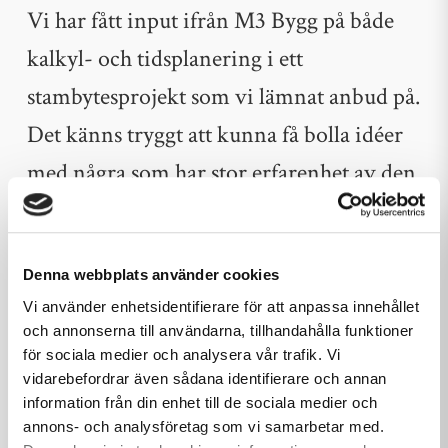
Vi har fått input ifrån M3 Bygg på både
kalkyl- och tidsplanering i ett
stambytesprojekt som vi lämnat anbud på.
Det känns tryggt att kunna få bolla idéer
med några som har stor erfarenhet av den
typen av projekt. Inom företagsgruppen
har vi även ett kompetensutbyte av
Denna webbplats använder cookies
digitalisering och processutveckling,
Vi använder enhetsidentifierare för att anpassa innehållet
vilket skapar ännu bättre kvalitetssäkring
och annonserna till användarna, tillhandahålla funktioner
för sociala medier och analysera vår trafik. Vi
och struktur i våra projekt.
vidarebefordrar även sådana identifierare och annan
information från din enhet till de sociala medier och
annons- och analysföretag som vi samarbetar med.