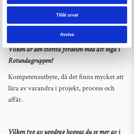
projekt nu som vi inte gjort tidigare,
Tillåt urval
vilket känns spännande.
Avvisa
Vilken är den största fördelen med att ingå i
Rotundagruppen?
Kompetensutbyte, då det finns mycket att
lära av varandra i projekt, process och
affär.
Vilken typ av uppdrag hoppas du se mer av i