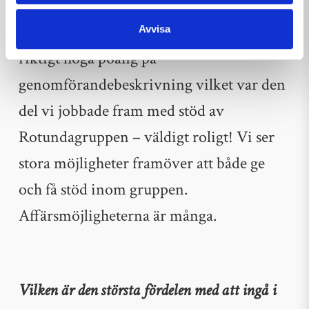
anbud. Vi kom på andra plats och vann
därmed en del av uppdraget. Vi hade
Avvisa
riktigt höga poäng på
genomförandebeskrivning vilket var den
del vi jobbade fram med stöd av
Rotundagruppen – väldigt roligt! Vi ser
stora möjligheter framöver att både ge
och få stöd inom gruppen.
Affärsmöjligheterna är många.
Vilken är den största fördelen med att ingå i