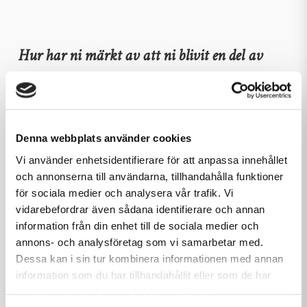
Hur har ni märkt av att ni blivit en del av
Rotundagruppen?
En del processer har ändrats och förfinas
Denna webbplats använder cookies
löpande för oss med administrativa
Vi använder enhetsidentifierare för att anpassa innehållet
arbetsuppgifter, men i vår dagliga
och annonserna till användarna, tillhandahålla funktioner
verksamhet skapar det mest en
för sociala medier och analysera vår trafik. Vi
vidarebefordrar även sådana identifierare och annan
trygghetskänsla att vara en del av
information från din enhet till de sociala medier och
annons- och analysföretag som vi samarbetar med.
Rotundagruppen. Jag hoppas och tror att
Dessa kan i sin tur kombinera informationen med annan
vi på sikt kommer utveckla något stort
information som du har tillhandahållit eller som de har
samlat in när du har använt deras tjänster.
tillsammans där samverkan kommer ha