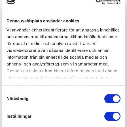
verksamhetsområde "Byggkonsultföretag”
genom att starta och
förvärva företag
,
Denna webbplats använder cookies
gärna nära de befintliga
Vi använder enhetsidentifierare för att anpassa innehållet
entreprenadföretagen i gruppen.
och annonserna till användarna, tillhandahålla funktioner
för sociala medier och analysera vår trafik. Vi
vidarebefordrar även sådana identifierare och annan
– Det finns starka synergier mellan våra
information från din enhet till de sociala medier och
respektive områden, vilket gynnar oss
annons- och analysföretag som vi samarbetar med.
Dessa kan i sin tur kombinera informationen med annan
alla, avslutar han.
information som du har tillhandahållit eller som de har
samlat in när du har använt deras tjänster.
Samtyckesval
Fakta Totalprojekt Norr:
Nödvändig
Byggkonsultföretag med inriktning
Inställningar
på projektledning,